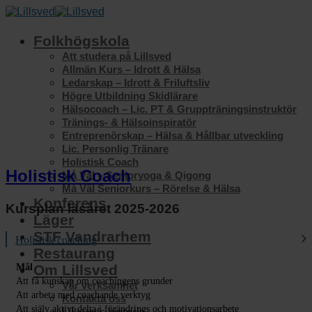
Skip
to
content
Folkhögskola
Att studera på Lillsved
Allmän Kurs – Idrott & Hälsa
Ledarskap – Idrott & Friluftsliv
Högre Utbildning Skidlärare
Hälsocoach – Lic. PT & Gruppträningsinstruktör
Tränings- & Hälsoinspiratör
Entreprenörskap – Hälsa & Hållbar utveckling
Lic. Personlig Tränare
Holistisk Coach
Holistisk Coach
Må Väl – Senioryoga & Qigong
Må Väl Seniorkurs – Rörelse & Hälsa
Konferens
Kursplan läsåret 2025-2026
Läger
STF Vandrarhem
Holistisk coaching
Restaurang
Mål
Om Lillsved
Att få kunskap om coachingens grunder
Vår verksamhet
Att arbeta med coachande verktyg
Kontakta oss
Att själv aktivt delta i förändrings och motivationsarbete
Lillsveds historia