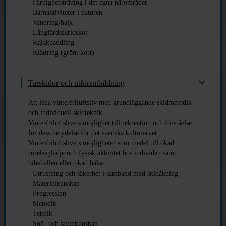
- Färdighetsträning i det egna närområdet
- Barnaktiviteter i naturen
- Vandring/hajk
- Långfärdsskridskor
- Kajakpaddling
- Klättring (grönt kort)
Turskidor och utförsutbildning
Att leda vinterfriluftsliv med grundläggande skidmetodik
och individuell skidteknik
Vinterfriluftslivets möjlighet till rekreation och förståelse
för dess betydelse för det svenska kulturarvet
Vinterfriluftslivets möjligheter som medel till ökad
rörelseglädje och fysisk aktivitet hos individen samt
bibehållen eller ökad hälsa
- Utrustning och säkerhet i samband med skidåkning
- Materielkunskap
- Progression
- Metodik
- Teknik
- Snö- och lavinkunskap