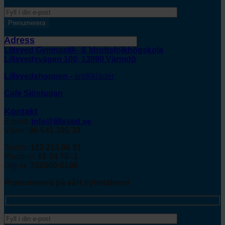
Adress
Lillsved Gymnastik- & Idrottsfolkhögskola
Lillsvedsvägen 100, 13990 Värmdö
Lillsvedshoppen -
profilkläder
Cafe Sjöstugan
Kontakt
E-post:
info@lillsved.se
Växel:
08-541 385 30
Swish:
123 213 86 91
Plusgiro:
15 24 70–1
Org.nr:
702000-8186
Prenumerera på vårt nyhetsbrev!