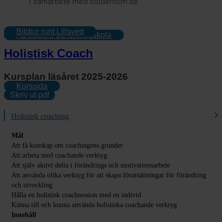
I samarbete med studentum.se
Bildtur runt Lillsved
Att studera på folkhögskola
Holistisk Coach
Kursplan läsåret 2025-2026
Kurssida
Skriv ut pdf
Holistisk coaching
Mål
Att få kunskap om coachingens grunder
Att arbeta med coachande verktyg
Att själv aktivt delta i förändrings och motivationsarbete
Att använda olika verktyg för att skapa förutsättningar för förändring
och utveckling
Hålla en holistisk coachsession med en individ
Känna till och kunna använda holistiska coachande verktyg
Innehåll