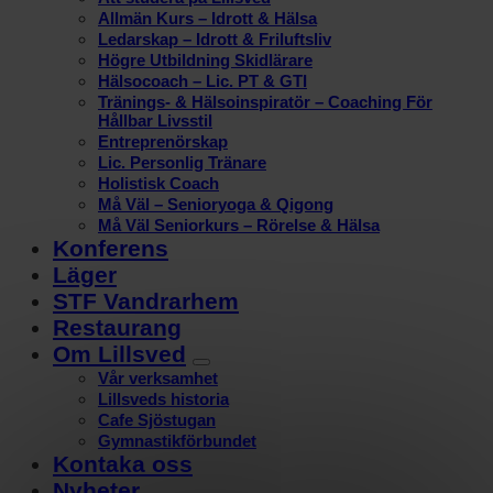
Allmän Kurs – Idrott & Hälsa
Ledarskap – Idrott & Friluftsliv
Högre Utbildning Skidlärare
Hälsocoach – Lic. PT & GTI
Tränings- & Hälsoinspiratör – Coaching För
Hållbar Livsstil
Entreprenörskap
Lic. Personlig Tränare
Holistisk Coach
Må Väl – Senioryoga & Qigong
Må Väl Seniorkurs – Rörelse & Hälsa
Konferens
Läger
STF Vandrarhem
Restaurang
Om Lillsved
Vår verksamhet
Lillsveds historia
Cafe Sjöstugan
Gymnastikförbundet
Kontaka oss
Nyheter