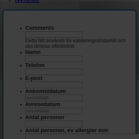
Comments
Detta fält används för valideringsändamål och
ska lämnas oförändrat.
Namn
Telefon
E-post
Ankomstdatum
MM
snedstreck
Avresedatum
DD
MM
snedstreck
snedstreck
Antal personer
ÅÅÅÅ
DD
snedstreck
Antal personer, ev allergier mm
ÅÅÅÅ