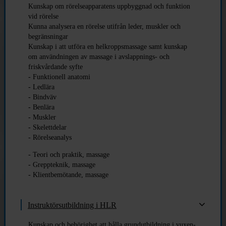
Kunskap om rörelseapparatens uppbyggnad och funktion
vid rörelse
Kunna analysera en rörelse utifrån leder, muskler och
begränsningar
Kunskap i att utföra en helkroppsmassage samt kunskap
om användningen av massage i avslappnings- och
friskvårdande syfte
- Funktionell anatomi
- Ledlära
- Bindväv
- Benlära
- Muskler
- Skelettdelar
- Rörelseanalys
- Teori och praktik, massage
- Greppteknik, massage
- Klientbemötande, massage
Instruktörsutbildning i HLR
Kunskap och behörighet att hålla grundutbildning i vuxen-