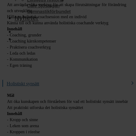
Att använda olika verktyg för att skapa förutsättningar för förändring
Cafe Sjöstugan
och utveckling
Gymnastikförbundet
Nyheter
Hålla en holistisk coachsession med en individ
Känna till och kunna använda holistiska coachande verktyg
Innehåll
- Coaching, grunder
- Coaching kärnkompetenser
- Praktisera coachverktyg
- Leda och ledas
- Kommunikation
- Egen träning
Holistiskt synsätt
Mål
Att öka kunskapen och förståelsen för vad ett holistiskt synsätt innebär
Att praktiskt utforska det holistiska synsättet
Innehåll
- Kropp och sinne
- Leken som arena
- Kroppen i rörelse