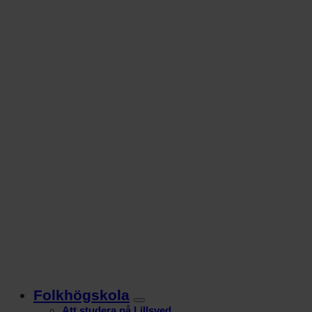
Folkhögskola
Att studera på Lillsved