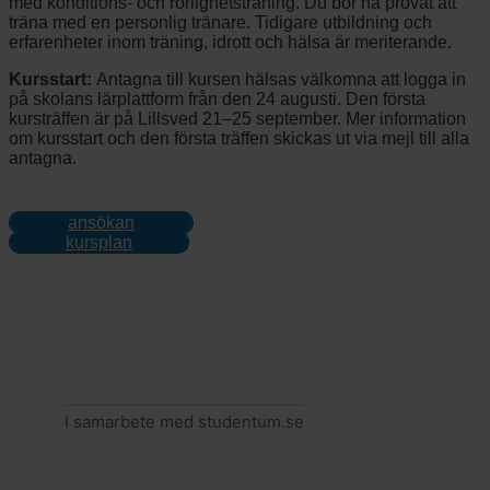
med konditions- och rörlighetsträning. Du bör ha provat att
träna med en personlig tränare. Tidigare utbildning och
erfarenheter inom träning, idrott och hälsa är meriterande.
Kursstart:
Antagna till kursen hälsas välkomna att logga in
på skolans lärplattform från den 24 augusti. Den första
kursträffen är på Lillsved 21–25 september. Mer information
om kursstart och den första träffen skickas ut via mejl till alla
antagna.
ansökan
kursplan
I samarbete med studentum.se