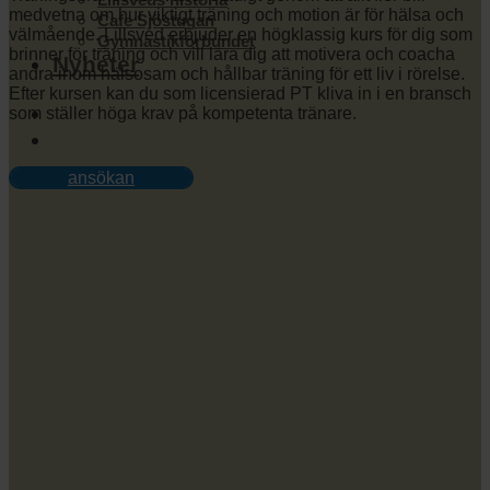
medvetna om hur viktigt träning och motion är för hälsa och
Cafe Sjöstugan
välmående. Lillsved erbjuder en högklassig kurs för dig som
Gymnastikförbundet
brinner för träning och vill lära dig att motivera och coacha
Nyheter
andra inom hälsosam och hållbar träning för ett liv i rörelse.
Efter kursen kan du som licensierad PT kliva in i en bransch
som ställer höga krav på kompetenta tränare.
ansökan