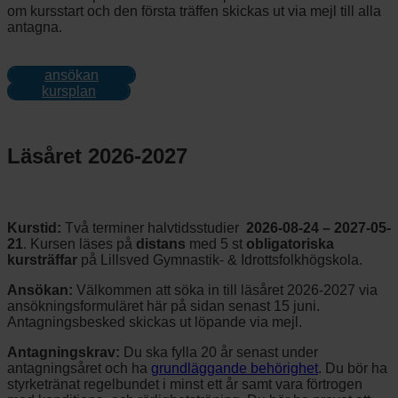
om kursstart och den första träffen skickas ut via mejl till alla
antagna.
ansökan
kursplan
Läsåret 2026-2027
Kurstid:
Två terminer halvtidsstudier
2026-08-24 – 2027-05-
21
. Kursen läses på
distans
med 5 st
obligatoriska
kursträffar
på Lillsved Gymnastik- & Idrottsfolkhögskola.
Ansökan:
Välkommen att söka in till läsåret 2026-2027 via
ansökningsformuläret här på sidan senast 15 juni.
Antagningsbesked skickas ut löpande via mejl.
Antagningskrav:
Du ska fylla 20 år senast under
antagningsåret och ha
grundläggande behörighet
. Du bör ha
styrketränat regelbundet i minst ett år samt vara förtrogen