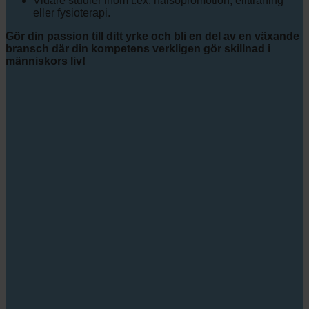
Vidare studier inom t.ex. hälsopromotion, elitträning
eller fysioterapi.
Gör din passion till ditt yrke och bli en del av en växande
bransch där din kompetens verkligen gör skillnad i
människors liv!