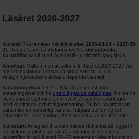
Läsåret 2026-2027
Kurstid:
Två terminer halvtidsstudier
2026-08-24 – 2027-05-
21
. Kursen läses på
distans
med 5 st
obligatoriska
kursträffar
på Lillsved Gymnastik- & Idrottsfolkhögskola.
Ansökan:
Välkommen att söka in till läsåret 2026-2027 via
ansökningsformuläret här på sidan senast 15 juni.
Antagningsbesked skickas ut löpande via mejl.
Antagningskrav:
Du ska fylla 20 år senast under
antagningsåret och ha
grundläggande behörighet
. Du bör ha
styrketränat regelbundet i minst ett år samt vara förtrogen
med konditions- och rörlighetsträning. Du bör ha provat att
träna med en personlig tränare. Tidigare utbildning och
erfarenheter inom träning, idrott och hälsa är meriterande.
Kursstart:
Antagna till kursen hälsas välkomna att logga in
på skolans lärplattform från den 24 augusti. Den första
kursträffen är på Lillsved 21–25 september. Mer information