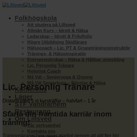
Skip
to
content
Folkhögskola
Att studera på Lillsved
Allmän Kurs – Idrott & Hälsa
Ledarskap – Idrott & Friluftsliv
Högre Utbildning Skidlärare
Hälsocoach – Lic. PT & Gruppträningsinstruktör
Tränings- & Hälsoinspiratör
Entreprenörskap – Hälsa & Hållbar utveckling
Lic. Personlig Tränare
Holistisk Coach
Må Väl – Senioryoga & Qigong
Må Väl Seniorkurs – Rörelse & Hälsa
Lic. Personlig Tränare
Konferens
Läger
Distans med 5 st kursträffar – halvfart – 1 år
STF Vandrarhem
Restaurang
Starta din framtida karriär inom
Om Lillsved
träning!
Vår verksamhet
Kontakta oss
Träningsbranschen växer stadigt genom att allt fler blir
Lillsveds historia