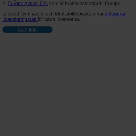
2.
Europe Active, EA
, som är branschstandard i Europa.
Lillsved Gymnastik- och Idrottsfolkhögskola har
delegerad
licensieringsrätt
för båda licenserna.
kursplan