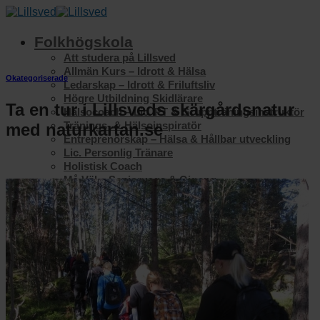
Skip
to
content
Folkhögskola
Att studera på Lillsved
Allmän Kurs – Idrott & Hälsa
Okategoriserade
Ledarskap – Idrott & Friluftsliv
Högre Utbildning Skidlärare
Ta en tur i Lillsveds skärgårdsnatur
Hälsocoach – Lic. PT & Gruppträningsinstruktör
Tränings- & Hälsoinspiratör
med naturkartan.se
Entreprenörskap – Hälsa & Hållbar utveckling
Lic. Personlig Tränare
Holistisk Coach
Må Väl – Senioryoga & Qigong
Må Väl Seniorkurs – Rörelse & Hälsa
Konferens
Läger
STF Vandrarhem
Restaurang
Om Lillsved
Vår verksamhet
Kontakta oss
Lillsveds historia