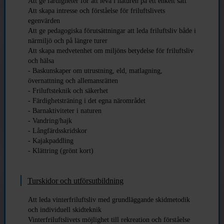
Att ge färdigheter för att leva i naturen på ett enkelt sätt
Att skapa intresse och förståelse för friluftslivets
egenvärden
Att ge pedagogiska förutsättningar att leda friluftsliv både i
närmiljö och på längre turer
Att skapa medvetenhet om miljöns betydelse för friluftsliv
och hälsa
- Baskunskaper om utrustning, eld, matlagning,
övernattning och allemansrätten
- Friluftsteknik och säkerhet
- Färdighetsträning i det egna närområdet
- Barnaktiviteter i naturen
- Vandring/hajk
- Långfärdsskridskor
- Kajakpaddling
- Klättring (grönt kort)
Turskidor och utförsutbildning
Att leda vinterfriluftsliv med grundläggande skidmetodik
och individuell skidteknik
Vinterfriluftslivets möjlighet till rekreation och förståelse