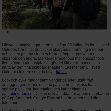
Cafe Sjöstugan
Gymnastikförbundet
Nyheter
Lillsveds omgivningar är omtalat fina. Vi kallar det för Lillsved
Outdoor. Här hittar du vacker skärgårdsinramning med öar
och vatten på ena sidan och skog, ängar, grusvägar och
stigar på den andra. Markerade leder och motionsspår och
flera välordnade rastplatser gör det lätt att komma ut och
njuta av den fina skärgårdsnaturen. Läs mer om Lillsved
Outdoor i foldern som du hittar
här….
Löp- och cykelrundor samt vandringsleder utgår från
anläggningen. Finns det snö på vintern tar vi oss fram i
spåren på skidor. Information och kartor hittar du
på
naturkartan.se.
Du kan också ladda ner appen naturkartan
på App Store och Google Play så har du kartor med dig i
telefonen.
Vill du stanna lite längre är du varmt välkommen att uppleva