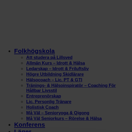
Folkhögskola
Att studera på Lillsved
Allmän Kurs – Idrott & Hälsa
Ledarskap – Idrott & Friluftsliv
Högre Utbildning Skidlärare
Hälsocoach – Lic. PT & GTI
Tränings- & Hälsoinspiratör – Coaching För
Hållbar Livsstil
Entreprenörskap
Lic. Personlig Tränare
Holistisk Coach
Må Väl – Senioryoga & Qigong
Må Väl Seniorkurs – Rörelse & Hälsa
Konferens
Läger