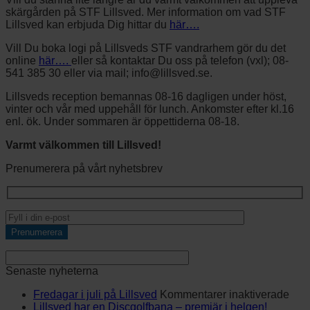
skärgården på STF Lillsved. Mer information om vad STF
Lillsved kan erbjuda Dig hittar du
här….
Vill Du boka logi på Lillsveds STF vandrarhem gör du det
online
här….
eller så kontaktar Du oss på telefon (vxl); 08-
541 385 30 eller via mail; info@lillsved.se.
Lillsveds reception bemannas 08-16 dagligen under höst,
vinter och vår med uppehåll för lunch. Ankomster efter kl.16
enl. ök. Under sommaren är öppettiderna 08-18.
Varmt välkommen till Lillsved!
Prenumerera på vårt nyhetsbrev
Senaste nyheterna
för
Fredagar i juli på Lillsved
Kommentarer inaktiverade
Fre
Lillsved har en Discgolfbana – premiär i helgen!