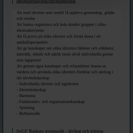
Idrottspedagogik/idrottsmetodik
Att med idrotten som medel få uppleva gemenskap, glädje
och rörelse
Att kunna organisera och leda mindre grupper i olika
idrottsaktiviteter
Att få prova på olika idrotter och förstå dessa i ett
samhällsperspektiv
Att ge kunskaper om olika idrotters likheter och olikheter,
metodik, teknik och taktik inom såväl individuella grenar
som lagsporter
Att genom egna kunskaper och erfarenheter kunna se,
värdera och använda olika idrotters fördelar och särdrag i
sitt idrottsledarskap
- Individuella idrotter och lagidrotter
- Idrottsledarskap
- Barntema
- Funktionärs- och organisationskunskap
- Spinning
- Bollmetodik
SvGF Baskurs gymnastik - tävling och träning