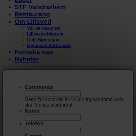
STF Vandrarhem
Restaurang
Om Lillsved
Vår verksamhet
Lillsveds historia
Cafe Sjöstugan
Gymnastikförbundet
Kontaka oss
Nyheter
Comments
Detta fält används för valideringsändamål och
ska lämnas oförändrat.
Namn
Telefon