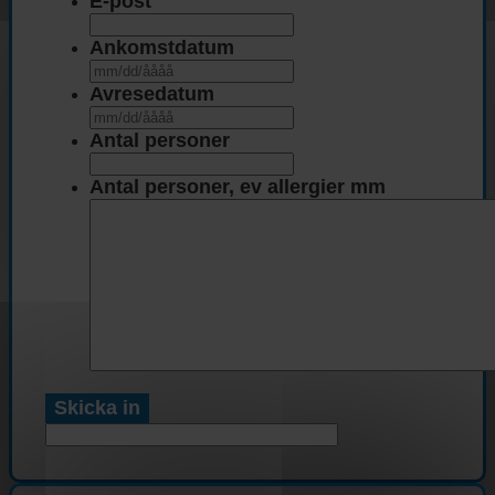
E-post
Ankomstdatum
MM
snedstreck
Avresedatum
DD
MM
snedstreck
snedstreck
Antal personer
ÅÅÅÅ
DD
snedstreck
Antal personer, ev allergier mm
ÅÅÅÅ