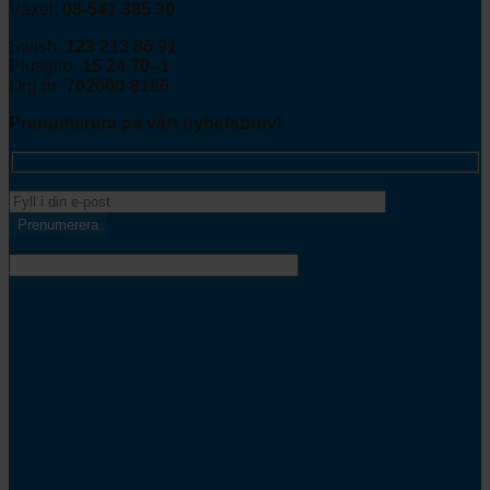
Växel:
08-541 385 30
Swish:
123 213 86 91
Plusgiro:
15 24 70–1
Org.nr:
702000-8186
Prenumerera på vårt nyhetsbrev!